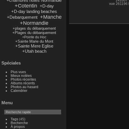
+chambres hotes Normandie
143307
vue 261196 f
+Cotentin
+D-day
+D-day landing beaches
+Manche
+Debarquement
+Normandie
+plages du débarquement
+Plages du débarquement
+Pointe du Hoc
+Sainte Marie du Mont
+Sainte Mere Eglise
+Utah beach
Spéciales
Plus vues
Mieux notées
Photos récentes
Albums récents
Photos au hasard
Calendrier
Menu
Tags
(45)
Recherche
À propos