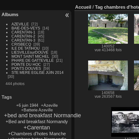
Accueil
/
Tag
chambres d'hot
Albums
AZEVILLE
72
BAIE-DES-VEYS
14
CARENTAN-1
18
CARENTAN-2
45
CARENTAN-3
61
CRISBECQ
39
140052
ILE DE TATIHOU
10
vue 413468 fois
LIESVILLEsurDOUVE
18
MONT SAINT MICHEL
30
PHARE DE GATTEVILLE
21
POINTE DU HOC
27
PONTS DOUVES
59
STE MERE EGLISE JUIN 2014
30
444 photos
140658
Tags
vue 263567 fois
+6 juin 1944
+Azeville
+Batterie Azeville
+bed and breakfast Normandie
+Bed and breakfast Normandy
+Carentan
+Chambres d'hotes Manche