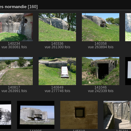
es normandie
160
140234
140336
140358
vue 303081 fois
vue 261300 fois
vue 263894 fois
140817
140849
141046
vue 263991 fois
vue 277746 fois
vue 242339 fois