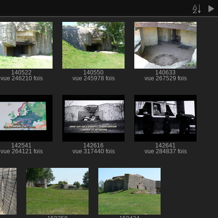
140522
140550
140633
vue 246210 fois
vue 245978 fois
vue 267529 fois
142541
142616
142641
vue 264121 fois
vue 317440 fois
vue 284837 fois