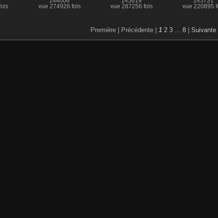
144006
145619
145731
ois
vue 274926 fois
vue 287256 fois
vue 220895 f
Première |
Précédente |
1
2
3
...
8
|
Suivante