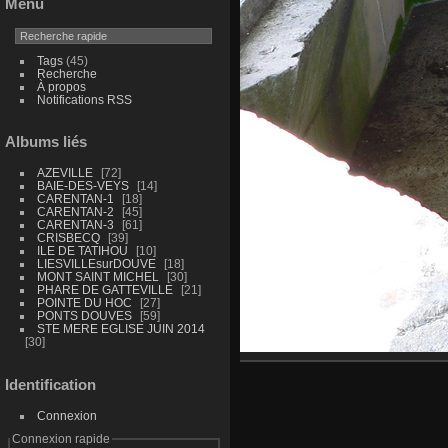
Menu
Tags
(45)
Recherche
À propos
Notifications RSS
Albums liés
AZEVILLE
72
BAIE-DES-VEYS
14
CARENTAN-1
18
CARENTAN-2
45
CARENTAN-3
61
CRISBECQ
39
ILE DE TATIHOU
10
LIESVILLEsurDOUVE
18
MONT SAINT MICHEL
30
PHARE DE GATTEVILLE
21
POINTE DU HOC
27
PONTS DOUVES
59
STE MERE EGLISE JUIN 2014
30
Identification
Connexion
Connexion rapide