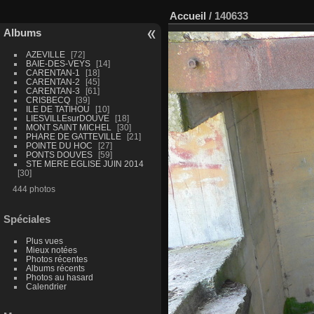
Accueil
/
140633
Albums
AZEVILLE
72
BAIE-DES-VEYS
14
CARENTAN-1
18
CARENTAN-2
45
CARENTAN-3
61
CRISBECQ
39
ILE DE TATIHOU
10
LIESVILLEsurDOUVE
18
MONT SAINT MICHEL
30
PHARE DE GATTEVILLE
21
POINTE DU HOC
27
PONTS DOUVES
59
STE MERE EGLISE JUIN 2014
30
444 photos
Spéciales
Plus vues
Mieux notées
Photos récentes
Albums récents
Photos au hasard
Calendrier